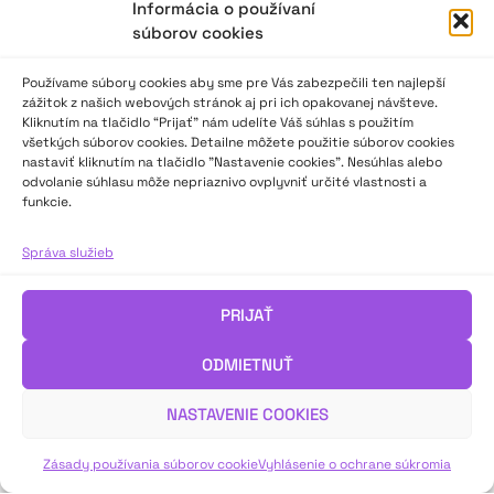
Informácia o používaní
súborov cookies
Používame súbory cookies aby sme pre Vás zabezpečili ten najlepší
zážitok z našich webových stránok aj pri ich opakovanej návšteve.
Kliknutím na tlačidlo “Prijať” nám udelíte Váš súhlas s použitím
všetkých súborov cookies. Detailne môžete použitie súborov cookies
nastaviť kliknutím na tlačidlo "Nastavenie cookies". Nesúhlas alebo
odvolanie súhlasu môže nepriaznivo ovplyvniť určité vlastnosti a
funkcie.
Eva Štofčíková: Divadlo je zdrojom energie
Správa služieb
Rozhovor s Evou Štofčíkovou, divadelníčkou, režisérkou,
PRIJAŤ
metodičkou pre divadlo a umelecký prednes a hlavnou
organizátorkou Belopotockého MIkuláša.
ODMIETNUŤ
NASTAVENIE COOKIES
VIAC INFO ↓
Zásady používania súborov cookie
Vyhlásenie o ochrane súkromia