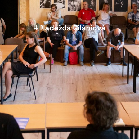
# Nadežda Gilániová