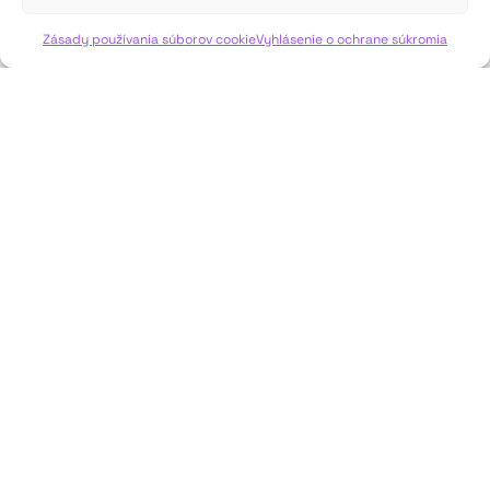
VIAC INFO ↓
Zásady používania súborov cookie
Vyhlásenie o ochrane súkromia
JAVISKO
ISSN: 2730-1257
e-mail: javisko.noc@nocka.sk
Nám. SNP č. 12, 812 34 Bratislava 1
Slovenská republika
2023–2025 ©
Národné osvetové centrum
Všetky práva vyhradené.
Logofont by
Peter Biľak
.