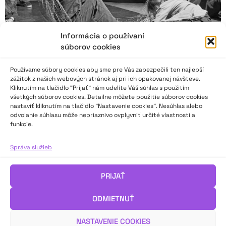
Informácia o používaní
súborov cookies
Používame súbory cookies aby sme pre Vás zabezpečili ten najlepší
zážitok z našich webových stránok aj pri ich opakovanej návšteve.
Kliknutím na tlačidlo “Prijať” nám udelíte Váš súhlas s použitím
všetkých súborov cookies. Detailne môžete použitie súborov cookies
nastaviť kliknutím na tlačidlo "Nastavenie cookies". Nesúhlas alebo
odvolanie súhlasu môže nepriaznivo ovplyvniť určité vlastnosti a
HK 71: Hlbšie, hlbšie nadýchnutie potrebuje
funkcie.
pieseň
Správa služieb
„Predlohy I. kategórie odrážali najmä hravý svet detí a zvierat.
II. kategórii dominovali prirodzení rozprávači so zmyslom pre
PRIJAŤ
oslovenie publika, výrazovo tvárni interpreti schopní vytvoriť
sugestívnu atmosféru či vystavať trefné pointy,“ píše v správe
ODMIETNUŤ
z kubínskeho javiska Jana Mikitková.
NASTAVENIE COOKIES