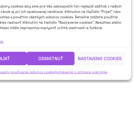
bory cookies aby sme pre Vás zabezpečili ten najlepší zážitok z našich
ánok aj pri ich opakovanej návšteve. Kliknutím na tlačidlo “Prijať” nám
súhlas s použitím všetkých súborov cookies. Detailne môžete použitie
ies nastaviť kliknutím na tlačidlo "Nastavenie cookies". Nesúhlas alebo
hlasu môže nepriaznivo ovplyvniť určité vlastnosti a funkcie.
ieb
RIJAŤ
ODMIETNUŤ
NASTAVENIE COOKIES
ásady používania súborov cookie
Vyhlásenie o ochrane súkromia