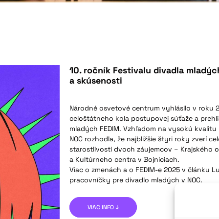
10. ročník Festivalu divadla mladý
a skúsenosti
Národné osvetové centrum vyhlásilo v roku 
celoštátneho kola postupovej súťaže a prehl
mladých FEDIM. Vzhľadom na vysokú kvalitu 
NOC rozhodla, že najbližšie štyri roky zverí c
starostlivosti dvoch záujemcov – Krajského o
a Kultúrneho centra v Bojniciach.
Viac o zmenách a o FEDIM-e 2025 v článku Lu
pracovníčky pre divadlo mladých v NOC.
VIAC INFO ↓