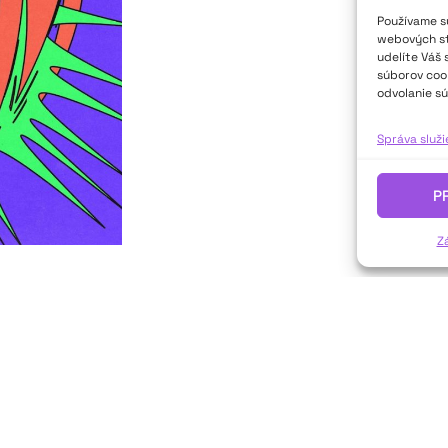
Používame sú
webových str
udelíte Váš 
súborov cook
odvolanie sú
Správa služ
P
Z