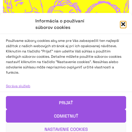
Informácia o používaní
súborov cookies
Používame súbory cookies aby sme pre Vás zabezpečili ten najlepší
zážitok z našich webových stránok aj pri ich opakovanej návšteve.
Kliknutím na tlačidlo “Prijať” nám udelíte Váš súhlas s použitím
všetkých súborov cookies. Detailne môžete použitie súborov cookies
nastaviť kliknutím na tlačidlo "Nastavenie cookies". Nesúhlas alebo
odvolanie súhlasu môže nepriaznivo ovplyvniť určité vlastnosti a
Scénická žatva 2025. Človek človeku človekom!
funkcie.
Správa služieb
Scénická žatva nie je len vrcholným festivalom ochotníckeho
divadla na Slovensku, ale aj mapou našej kultúrnej pamäti a
dôkazom, že vášeň pre divadlo dokáže spájať generácie aj
PRIJAŤ
svety. Tento rok vzdáva hold deviatim osobnostiam, ktoré
formovali jeho podobu a ovplyvnili tisíce divadelníkov po celom
ODMIETNUŤ
Slovensku. Od vizionárov ako Michal Kováč
NASTAVENIE COOKIES