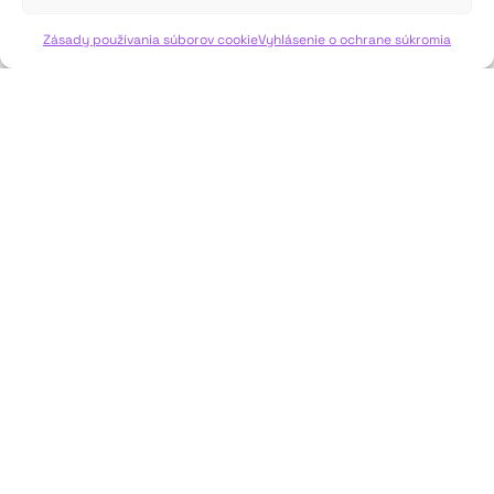
VIAC INFO ↓
Zásady používania súborov cookie
Vyhlásenie o ochrane súkromia
JAVISKO
ISSN: 2730-1257
e-mail: javisko.noc@nocka.sk
Nám. SNP č. 12, 812 34 Bratislava 1
Slovenská republika
2023–2025 ©
Národné osvetové centrum
Všetky práva vyhradené.
Logofont by
Peter Biľak
.