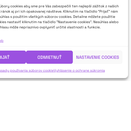
bory cookies aby sme pre Vás zabezpečili ten najlepší zážitok z našich
ánok aj pri ich opakovanej návšteve. Kliknutím na tlačidlo “Prijať” nám
súhlas s použitím všetkých súborov cookies. Detailne môžete použitie
ies nastaviť kliknutím na tlačidlo "Nastavenie cookies". Nesúhlas alebo
hlasu môže nepriaznivo ovplyvniť určité vlastnosti a funkcie.
ieb
RIJAŤ
ODMIETNUŤ
NASTAVENIE COOKIES
ásady používania súborov cookie
Vyhlásenie o ochrane súkromia