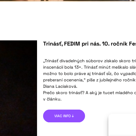
Trinásť, FEDIM pri nás. 10. ročník F
„Trinásť divadelných súborov získalo skoro t
inscenácií bola 13+. Trinásť minút meškalo s
možno to bolo práve aj trinásť sĺz, čo vypadl
preberaní ocenenia,“ píše z jubilejného ročn
Diana Laciaková.
Prečo skoro trinásť? A aký je tucet mladého 
v článku.
VIAC INFO ↓