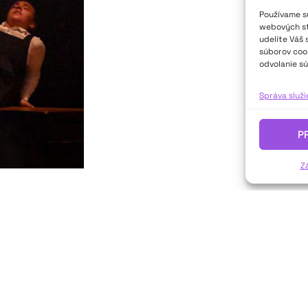
Používame sú
webových str
udelíte Váš 
súborov cook
odvolanie sú
Správa služ
P
Z