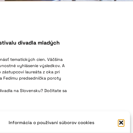
estivalu divadla mladých
rinásť tematických cien. Väčšina
lávnostné vyhlásenie výsledkov. A
o zástupcovi laureáta z oka pri
íka Fedimu predsedníčka poroty
divadla na Slovensku? Dočítate sa
Informácia o používaní súborov cookies