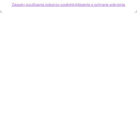
Zásady používania súborov cookie
Vyhlásenie o ochrane súkromia
JAVISKO
ISSN: 2730-1257
e-mail: javisko.noc@nocka.sk
Nám. SNP č. 12, 812 34 Bratislava 1
Slovenská republika
2023–2025 ©
Národné osvetové centrum
Všetky práva vyhradené.
Logofont by
Peter Biľak
.