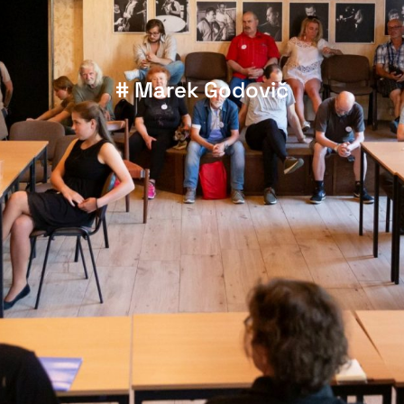
# Marek Godovič