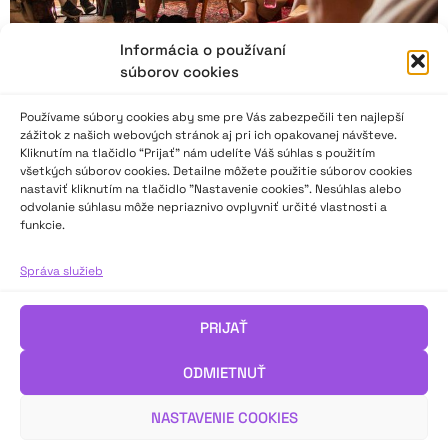
Informácia o používaní
súborov cookies
Používame súbory cookies aby sme pre Vás zabezpečili ten najlepší
zážitok z našich webových stránok aj pri ich opakovanej návšteve.
Kliknutím na tlačidlo “Prijať” nám udelíte Váš súhlas s použitím
všetkých súborov cookies. Detailne môžete použitie súborov cookies
nastaviť kliknutím na tlačidlo "Nastavenie cookies". Nesúhlas alebo
odvolanie súhlasu môže nepriaznivo ovplyvniť určité vlastnosti a
funkcie.
Správa o sympóziu, kde sa hľadalo divadlo zblízka
Správa služieb
Sympózium Vlnoplocha Common Space 2025 s podtitulom
Imerzné divadlo v Čechách a na Slovensku sa konalo v Banskej
PRIJAŤ
Štiavnici v dňoch 12. – 15. 6. 2025.
O príspevkoch a témach sa dozviete v článku teatrologičky
ODMIETNUŤ
Dagmar Inštitorisovej.
NASTAVENIE COOKIES
VIAC INFO ↓