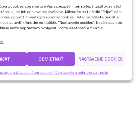
bory cookies aby sme pre Vás zabezpečili ten najlepší zážitok z našich
ánok aj pri ich opakovanej návšteve. Kliknutím na tlačidlo “Prijať” nám
súhlas s použitím všetkých súborov cookies. Detailne môžete použitie
ies nastaviť kliknutím na tlačidlo "Nastavenie cookies". Nesúhlas alebo
hlasu môže nepriaznivo ovplyvniť určité vlastnosti a funkcie.
ieb
RIJAŤ
ODMIETNUŤ
NASTAVENIE COOKIES
ásady používania súborov cookie
Vyhlásenie o ochrane súkromia