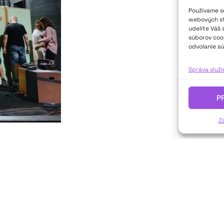
Používame sú
webových str
udelíte Váš 
súborov cook
odvolanie sú
Správa služ
P
Z