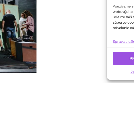
Používame sú
webových str
udelíte Váš 
súborov cook
odvolanie sú
Správa služ
P
Z