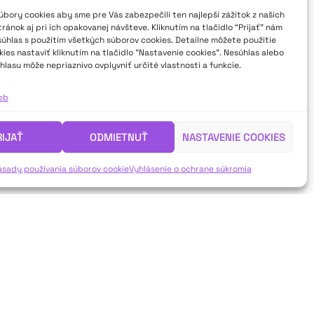
bory cookies aby sme pre Vás zabezpečili ten najlepší zážitok z našich
ánok aj pri ich opakovanej návšteve. Kliknutím na tlačidlo “Prijať” nám
súhlas s použitím všetkých súborov cookies. Detailne môžete použitie
ies nastaviť kliknutím na tlačidlo "Nastavenie cookies". Nesúhlas alebo
hlasu môže nepriaznivo ovplyvniť určité vlastnosti a funkcie.
ieb
RIJAŤ
ODMIETNUŤ
NASTAVENIE COOKIES
ásady používania súborov cookie
Vyhlásenie o ochrane súkromia