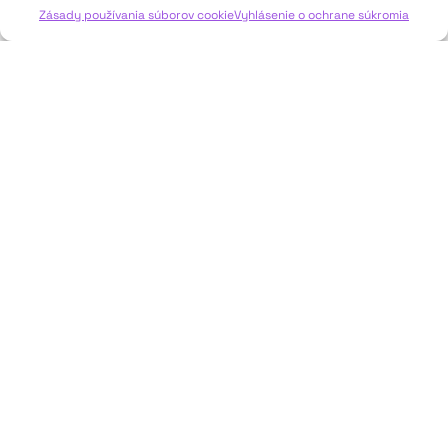
Zásady používania súborov cookie
Vyhlásenie o ochrane súkromia
JAVISKO
ISSN: 2730-1257
e-mail: javisko.noc@nocka.sk
Nám. SNP č. 12, 812 34 Bratislava 1
Slovenská republika
2023–2025 ©
Národné osvetové centrum
Všetky práva vyhradené.
Logofont by
Peter Biľak
.