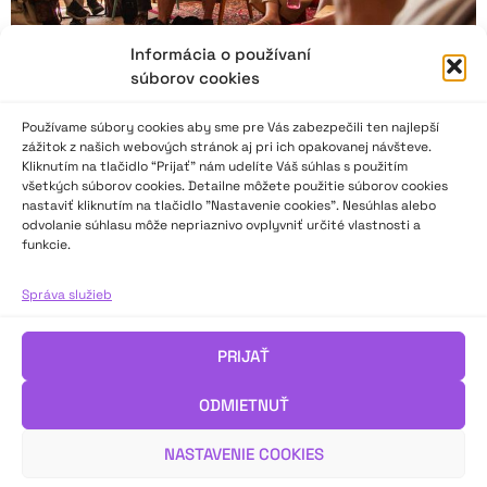
Informácia o používaní
súborov cookies
Používame súbory cookies aby sme pre Vás zabezpečili ten najlepší
zážitok z našich webových stránok aj pri ich opakovanej návšteve.
Kliknutím na tlačidlo “Prijať” nám udelíte Váš súhlas s použitím
všetkých súborov cookies. Detailne môžete použitie súborov cookies
nastaviť kliknutím na tlačidlo "Nastavenie cookies". Nesúhlas alebo
odvolanie súhlasu môže nepriaznivo ovplyvniť určité vlastnosti a
funkcie.
Správa o sympóziu, kde sa hľadalo divadlo zblízka
Správa služieb
Sympózium Vlnoplocha Common Space 2025 s podtitulom
Imerzné divadlo v Čechách a na Slovensku sa konalo v Banskej
PRIJAŤ
Štiavnici v dňoch 12. – 15. 6. 2025.
O príspevkoch a témach sa dozviete v článku teatrologičky
ODMIETNUŤ
Dagmar Inštitorisovej.
NASTAVENIE COOKIES
VIAC INFO ↓