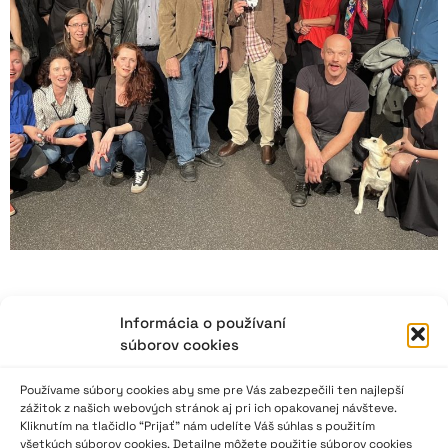
Blaho Uhlár bol a zostáva režisérom – filozofom.
Informácia o používaní
BU!
súborov cookies
Slová v nadpise patria Nadežde Lindovskej, jednej z autoriek
Používame súbory cookies aby sme pre Vás zabezpečili ten najlepší
štúdií v zborníku o tvorbe Blaha Uhlára, ktorý vyšiel v tomto
zážitok z našich webových stránok aj pri ich opakovanej návšteve.
Kliknutím na tlačidlo “Prijať” nám udelíte Váš súhlas s použitím
roku.
všetkých súborov cookies. Detailne môžete použitie súborov cookies