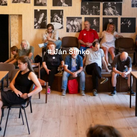
# Ján Šimko