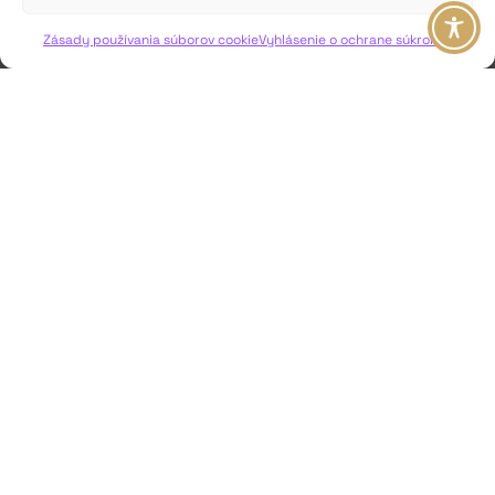
VIAC INFO ↓
Zásady používania súborov cookie
Vyhlásenie o ochrane súkromia
JAVISKO
ISSN: 2730-1257
e-mail: javisko.noc@nocka.sk
Nám. SNP č. 12, 812 34 Bratislava 1
Slovenská republika
2023–2025 ©
Národné osvetové centrum
Všetky práva vyhradené.
Logofont by
Peter Biľak
.