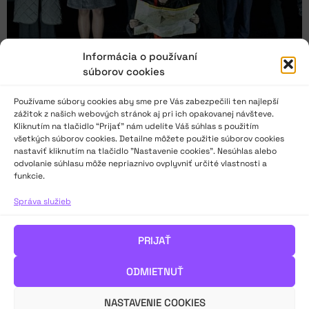
Informácia o používaní
súborov cookies
Používame súbory cookies aby sme pre Vás zabezpečili ten najlepší
zážitok z našich webových stránok aj pri ich opakovanej návšteve.
Kliknutím na tlačidlo “Prijať” nám udelíte Váš súhlas s použitím
všetkých súborov cookies. Detailne môžete použitie súborov cookies
nastaviť kliknutím na tlačidlo "Nastavenie cookies". Nesúhlas alebo
odvolanie súhlasu môže nepriaznivo ovplyvniť určité vlastnosti a
Zlatá priadka 2024: Rozmanitosť v mnohosti
funkcie.
Správa služieb
„Pútavá bola pluralitná pestrosť divadelných žánrov či
javiskových realizácií. Témy o inakosti, imigrácii, úvahách
o samovražde, nepochopení dospelými – bytostne sa
PRIJAŤ
dotýkajú mladej generácie a ona chce o nich hovoriť svojim
jazykom a svojou obrazovou predstavou,“ píše v záverečnom
ODMIETNUŤ
honotení Ľubo Šárik.
NASTAVENIE COOKIES