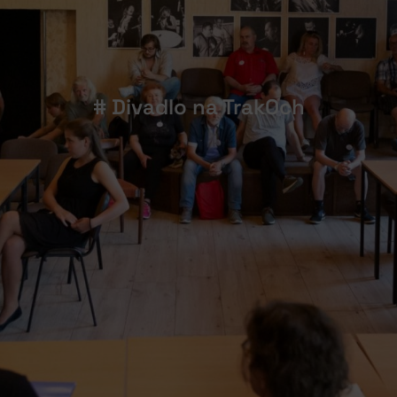
# Divadlo na TrakOch