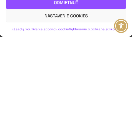
ODMIETNUŤ
predseda poroty Jozef Krasula.
Viac o výnimočnom ročníku Belopotockého Mikuláša v článku.
NASTAVENIE COOKIES
VIAC INFO ↓
Zásady používania súborov cookie
Vyhlásenie o ochrane súkromia
JAVISKO
ISSN: 2730-1257
e-mail: javisko.noc@nocka.sk
Nám. SNP č. 12, 812 34 Bratislava 1
Slovenská republika