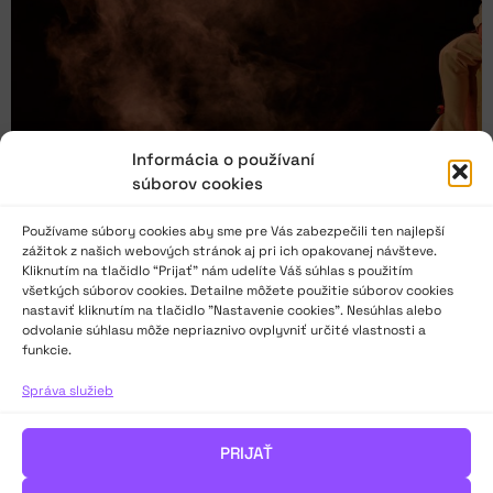
Informácia o používaní
súborov cookies
Používame súbory cookies aby sme pre Vás zabezpečili ten najlepší
zážitok z našich webových stránok aj pri ich opakovanej návšteve.
Kliknutím na tlačidlo “Prijať” nám udelíte Váš súhlas s použitím
50. Belopotockého Mikuláš? Pestrý, zaujímavý,
všetkých súborov cookies. Detailne môžete použitie súborov cookies
kvalitný!
nastaviť kliknutím na tlačidlo "Nastavenie cookies". Nesúhlas alebo
odvolanie súhlasu môže nepriaznivo ovplyvniť určité vlastnosti a
funkcie.
„50. Belopotockého Mikuláš bol plný dobrého a zaujímavého
Správa služieb
divadla, živých diskusií, prajnej a uvoľnenej atmosféry a
kvalitnej organizácie. To všetko ma napĺňa optimizmom, že ani
neradostné časy, ktoré naša kultúra a umenie zažívajú,
PRIJAŤ
nedokážu umlčať ľudskú tvorivosť ani potrebu
spolu komunikovať. Napríklad aj prostredníctvom divadla,“ píše