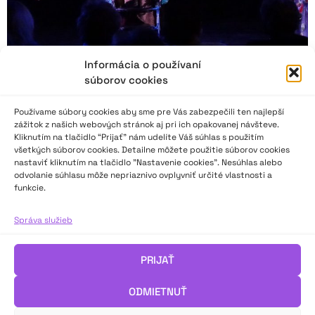
Informácia o používaní
súborov cookies
Používame súbory cookies aby sme pre Vás zabezpečili ten najlepší
zážitok z našich webových stránok aj pri ich opakovanej návšteve.
Kliknutím na tlačidlo “Prijať” nám udelíte Váš súhlas s použitím
všetkých súborov cookies. Detailne môžete použitie súborov cookies
nastaviť kliknutím na tlačidlo "Nastavenie cookies". Nesúhlas alebo
Toto divadlo nie je pre starých!
odvolanie súhlasu môže nepriaznivo ovplyvniť určité vlastnosti a
funkcie.
„Festival Divadelná Kanianka s podtitulom Festival Stanislava
Správa služieb
Chrena dokazuje, že seniorské divadlo žije čulým životom.
Jubilejný 10. ročník bol plný bezprostredného správania,
dobrej nálady a skvelej energie. Životaschopnosť, nápaditosť
PRIJAŤ
a radosť z tvorby reprezentovalo šesť súborov dospelých a tri
predstavenia pre deti v rámci sprievodného programu,“ píše
ODMIETNUŤ
Jozef Krasula.