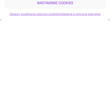
NASTAVENIE COOKIES
VIAC INFO ↓
Zásady používania súborov cookie
Vyhlásenie o ochrane súkromia
JAVISKO
ISSN: 2730-1257
e-mail: javisko.noc@nocka.sk
Nám. SNP č. 12, 812 34 Bratislava 1
Slovenská republika
2023–2025 ©
Národné osvetové centrum
Všetky práva vyhradené.