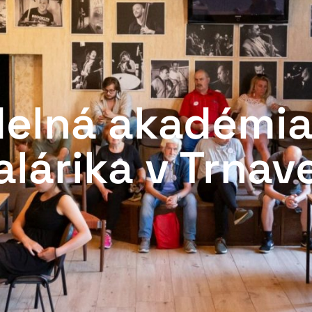
delná akadémia
lárika v Trnav