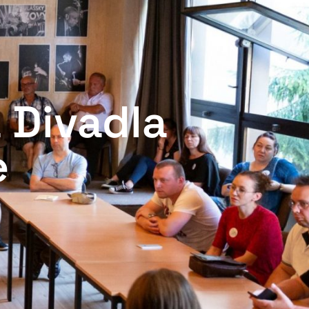
 Divadla
e