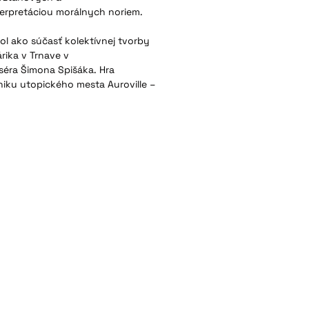
terpretáciou morálnych noriem.
l ako súčasť kolektívnej tvorby
rika v Trnave v
séra Šimona Spišáka. Hra
niku utopického mesta Auroville –