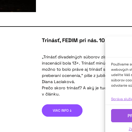
Trinásť, FEDIM pri nás. 10. ročník F
„Trinásť divadelných súborov získalo skoro t
inscenácií bola 13+. Trinásť minút meškalo s
Používame sú
možno to bolo práve aj trinásť sĺz, čo vypadl
webových str
udelíte Váš 
preberaní ocenenia,“ píše z jubilejného ročn
súborov cook
Diana Laciaková.
odvolanie sú
Prečo skoro trinásť? A aký je tucet mladého 
v článku.
Správa služ
VIAC INFO ↓
P
Z