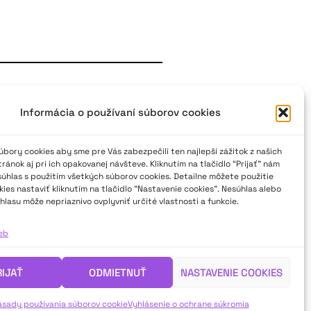
estivalu divadla mladých
Informácia o používaní súborov cookies
rinásť tematických cien. Väčšina
lávnostné vyhlásenie výsledkov. A
bory cookies aby sme pre Vás zabezpečili ten najlepší zážitok z našich
o zástupcovi laureáta z oka pri
ánok aj pri ich opakovanej návšteve. Kliknutím na tlačidlo “Prijať” nám
súhlas s použitím všetkých súborov cookies. Detailne môžete použitie
íka Fedimu predsedníčka poroty
ies nastaviť kliknutím na tlačidlo "Nastavenie cookies". Nesúhlas alebo
hlasu môže nepriaznivo ovplyvniť určité vlastnosti a funkcie.
divadla na Slovensku? Dočítate sa
ieb
RIJAŤ
ODMIETNUŤ
NASTAVENIE COOKIES
ásady používania súborov cookie
Vyhlásenie o ochrane súkromia