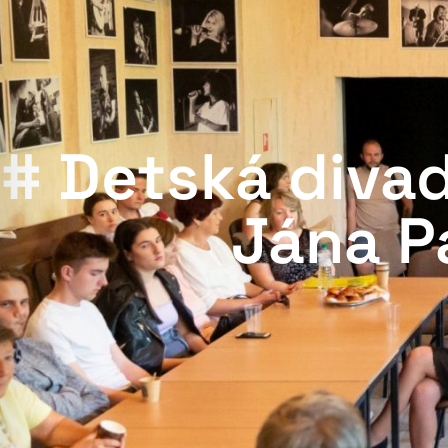
# Detská diva
Jána Pa