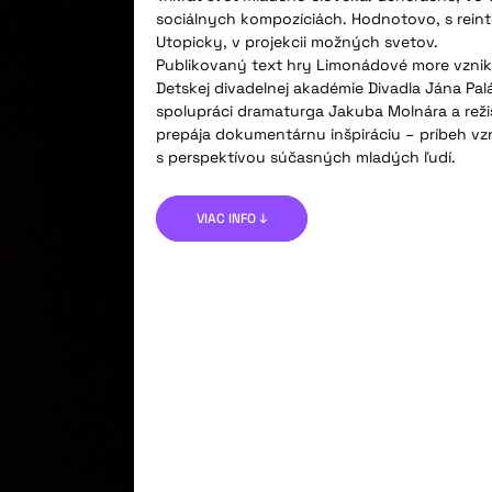
sociálnych kompozíciách. Hodnotovo, s rein
Utopicky, v projekcii možných svetov.
Publikovaný text hry Limonádové more vzniko
Detskej divadelnej akadémie Divadla Jána Palá
spolupráci dramaturga Jakuba Molnára a reži
prepája dokumentárnu inšpiráciu – príbeh vz
s perspektívou súčasných mladých ľudí.
VIAC INFO ↓