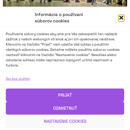
Informácia o používaní
súborov cookies
Používame súbory cookies aby sme pre Vás zabezpečili ten najlepší
zážitok z našich webových stránok aj pri ich opakovanej návšteve.
Kliknutím na tlačidlo “Prijať” nám udelíte Váš súhlas s použitím
všetkých súborov cookies. Detailne môžete použitie súborov cookies
nastaviť kliknutím na tlačidlo "Nastavenie cookies". Nesúhlas alebo
odvolanie súhlasu môže nepriaznivo ovplyvniť určité vlastnosti a
funkcie.
Future for Kids a Facka z Rimavskej Soboty
Správa služieb
Detský divadelný súbor Facka pri Základnej umeleckej škole v
Rimavskej Sobote sa zúčastnil na finále 9. ročníka
PRIJAŤ
medzinárodného detského divadelného festivalu Future for
Kids v španielskej Valencii.
ODMIETNUŤ
Reportáž napísala Dana Turanská.
NASTAVENIE COOKIES
VIAC INFO ↓