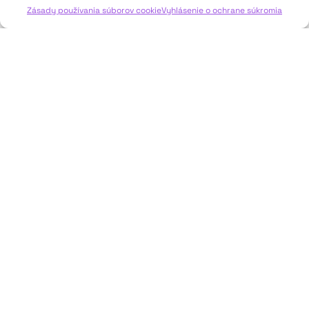
Zásady používania súborov cookie
Vyhlásenie o ochrane súkromia
JAVISKO
ISSN: 2730-1257
e-mail: javisko.noc@nocka.sk
Nám. SNP č. 12, 812 34 Bratislava 1
Slovenská republika
2023–2025 ©
Národné osvetové centrum
Všetky práva vyhradené.
Logofont by
Peter Biľak
.