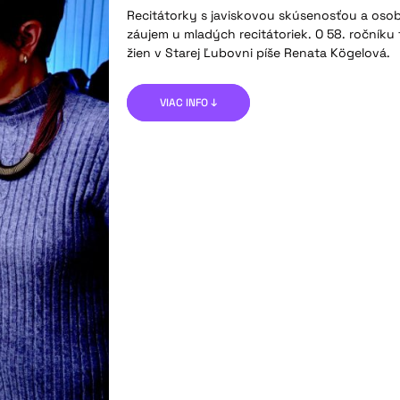
Recitátorky s javiskovou skúsenosťou a osob
záujem u mladých recitátoriek. O 58. ročník
žien v Starej Ľubovni píše Renata Kögelová.
VIAC INFO ↓