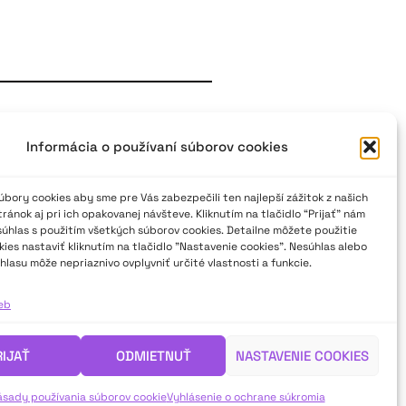
 ako dvojstranová báseň
Informácia o používaní súborov cookies
ohto roku ju získala vynikajúca
Predstavila sa s básňou Oľgy
bory cookies aby sme pre Vás zabezpečili ten najlepší zážitok z našich
70. ročníku Hviezdoslavovho
ánok aj pri ich opakovanej návšteve. Kliknutím na tlačidlo “Prijať” nám
súhlas s použitím všetkých súborov cookies. Detailne môžete použitie
. Výber básne očividne nebol
ies nastaviť kliknutím na tlačidlo "Nastavenie cookies". Nesúhlas alebo
ádza autorka, nie je nepodobný
hlasu môže nepriaznivo ovplyvniť určité vlastnosti a funkcie.
 goralské tajomstvá, tvrdé hrany
ugestívne tak, že sa priam vbíjala
ieb
né aspekty autorky podávala v
a a z nej vyplývajúce obrazy
sne, čo jej dodalo silne
RIJAŤ
ODMIETNUŤ
NASTAVENIE COOKIES
 nerecitovala, ona ho dýchala,
e porotkyňa Ľubica Bekéniová.
ásady používania súborov cookie
Vyhlásenie o ochrane súkromia