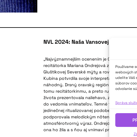
NVL 2024: Naša Vansovej Lomnička
„Najvýznamnejším ocenením je Cena poroty. T
recitátorka Mariana Ondrejová z Litmanovej. 
Používame sú
Gluštíkovej Severské mýty a rovnako ako na 
webových str
udelíte Váš 
Kubína potvrdila svoje interpretačné kvality
súborov cook
náhodný. Drsný oravský región, odkiaľ poch
odvolanie sú
tomu recitátorkinmu, a preto rurálne motívy,
života prezentovala naliehavo, zvnútornene, s
Správa služ
do vedomia vnímateľov. Temné tajomné život
jedinečnej ritualizovanej podobe, mágiu slov
podporovala melodickým nôtením oravskej pie
P
atmosférotvorný výraz. Ondrejová akoby text
ona ho žila a s ňou aj vnímaví prítomní,“ píš
Z