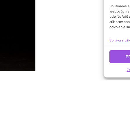
Používame sú
webových str
udelíte Váš 
súborov cook
odvolanie sú
Správa služ
P
Z