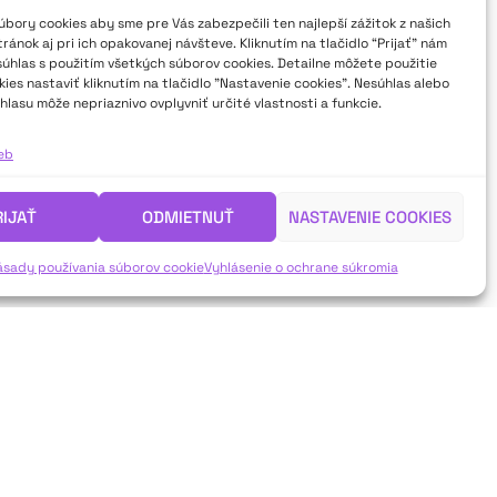
bory cookies aby sme pre Vás zabezpečili ten najlepší zážitok z našich
ánok aj pri ich opakovanej návšteve. Kliknutím na tlačidlo “Prijať” nám
súhlas s použitím všetkých súborov cookies. Detailne môžete použitie
ies nastaviť kliknutím na tlačidlo "Nastavenie cookies". Nesúhlas alebo
hlasu môže nepriaznivo ovplyvniť určité vlastnosti a funkcie.
ieb
RIJAŤ
ODMIETNUŤ
NASTAVENIE COOKIES
ásady používania súborov cookie
Vyhlásenie o ochrane súkromia