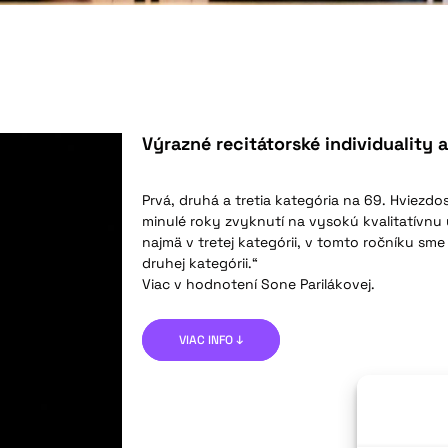
Výrazné recitátorské individuality 
Prvá, druhá a tretia kategória na 69. Hviezd
minulé roky zvyknutí na vysokú kvalitatívnu
najmä v tretej kategórii, v tomto ročníku sm
druhej kategórii.“
Viac v hodnotení Sone Parilákovej.
VIAC INFO ↓