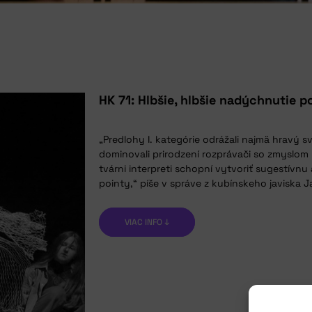
HK 71: Hlbšie, hlbšie nadýchnutie p
„Predlohy I. kategórie odrážali najmä hravý svet
dominovali prirodzení rozprávači so zmyslom 
tvárni interpreti schopní vytvoriť sugestívnu
pointy,“ píše v správe z kubínskeho javiska J
VIAC INFO ↓