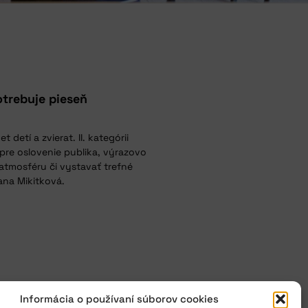
otrebuje pieseň
 detí a zvierat. II. kategórii
pre oslovenie publika, výrazovo
 atmosféru či vystavať trefné
ana Mikitková.
Informácia o používaní súborov cookies