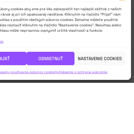
bory cookies aby sme pre Vás zabezpečili ten najlepší zážitok z našich
ánok aj pri ich opakovanej návšteve. Kliknutím na tlačidlo “Prijať” nám
súhlas s použitím všetkých súborov cookies. Detailne môžete použitie
ies nastaviť kliknutím na tlačidlo "Nastavenie cookies". Nesúhlas alebo
hlasu môže nepriaznivo ovplyvniť určité vlastnosti a funkcie.
ieb
RIJAŤ
ODMIETNUŤ
NASTAVENIE COOKIES
ásady používania súborov cookie
Vyhlásenie o ochrane súkromia