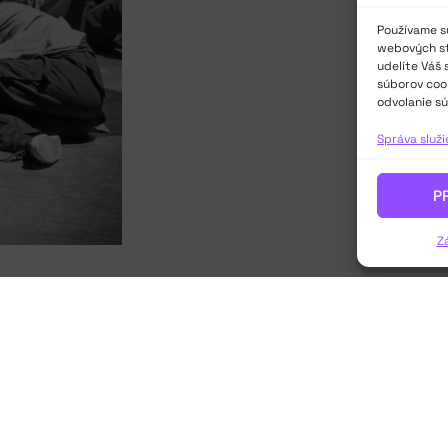
Používame sú
webových str
udelíte Váš 
súborov cook
odvolanie sú
Správa služ
P
Z