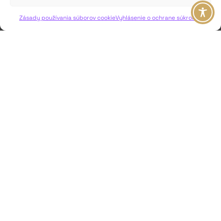
VIAC INFO ↓
Zásady používania súborov cookie
Vyhlásenie o ochrane súkromia
JAVISKO
ISSN: 2730-1257
e-mail: javisko.noc@nocka.sk
Nám. SNP č. 12, 812 34 Bratislava 1
Slovenská republika
2023–2025 ©
Národné osvetové centrum
Všetky práva vyhradené.
Logofont by
Peter Biľak
.