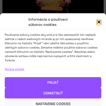
Informácia o používaní
súborov cookies
Používame súbory cookies aby sme pre Vás zabezpečili ten najlepší
zážitok z našich webových stránok aj pri ich opakovanej návšteve.
Kliknutím na tlačidlo “Prijať” nám udelíte Váš súhlas s použitím
všetkých súborov cookies. Detailne môžete použitie súborov cookies
nastaviť kliknutím na tlačidlo "Nastavenie cookies". Nesúhlas alebo
odvolanie súhlasu môže nepriaznivo ovplyvniť určité vlastnosti a
Text na Hviezdoslavov Kubín? Recitovať znamená
funkcie.
čítať
Správa služieb
Aké sú dôležité predpoklady pri výbere a príprave textu na
prednes v detských kategóriách? Čo by mal ponúkať text
PRIJAŤ
vhodný na prednes? Aké témy? Ktorých autorov čítať? Aké
diela?
ODMIETNUŤ
Píše pedagogička, lektorka a porotkyňa Eva Pršová.
NASTAVENIE COOKIES